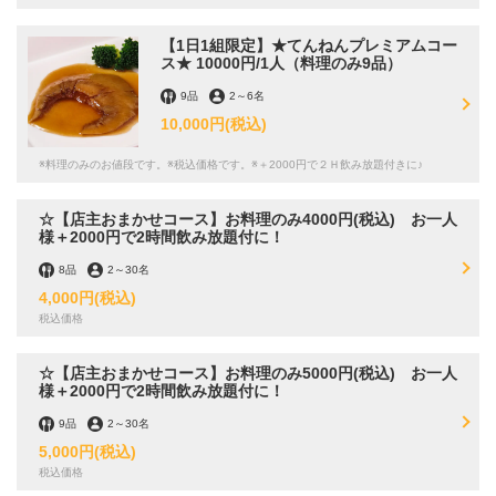
【1日1組限定】★てんねんプレミアムコー
ス★ 10000円/1人（料理のみ9品）
9品
2
～
6名
10,000円
(税込)
この店舗情報をシェアする
※料理のみのお値段です。※税込価格です。※＋2000円で２Ｈ飲み放題付きに♪
★誕生日やお祝い事ににピッタリ★ コース利用限定！メッ
☆【店主おまかせコース】お料理のみ4000円(税込) お一人
様＋2000円で2時間飲み放題付に！
セージ付きデザートプレートサービス♪ | 中華酒家てんねん
market
8品
2
～
30名
長崎県長崎市古川町6-31
4,000円
(税込)
https://tennen-market.owst.jp/coupons/187420879
税込価格
お店情報をコピー
☆【店主おまかせコース】お料理のみ5000円(税込) お一人
様＋2000円で2時間飲み放題付に！
9品
2
～
30名
5,000円
(税込)
税込価格