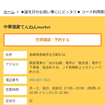
ホーム
★誕生日やお祝い事ににピッタリ★ コース利用限
中華酒家てんねんmarket
空席確認・予約する
住所
長崎県長崎市古川町6-31
路面電車の「めがね橋」電停か「観光道」電停で
アクセス
下車後、徒歩約５分。ＪＲ長崎駅よりタクシーで
約５分。
電話番号
095-807-7021
月～土、祝日、祝前日: 17:00～23:00 （料理L.O.
営業時間
22:30 ドリンクL.O. 22:30）
定休日
日