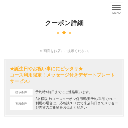
MENU
クーポン詳細
この画面をお店にご提示ください。
★誕生日やお祝い事ににピッタリ★
コース利用限定！メッセージ付きデザートプレート
サービス♪
予約時※前日までにご連絡願います。
提示条件
2名様以上/コースクーポン併用可/要予約/単品でのご
利用の場合は、応相談/TELにて来店前日までメッセー
利用条件
ジ内容のご希望をお伝えください