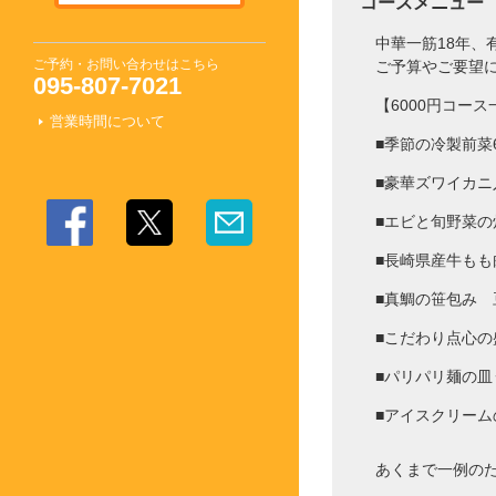
コースメニュー
中華一筋18年
ご予約・お問い合わせはこちら
ご予算やご要望
095-807-7021
【6000円コース
営業時間について
■季節の冷製前菜
■豪華ズワイカ
■エビと旬野菜の
■長崎県産牛もも
■真鯛の笹包み 
■こだわり点心の
■パリパリ麺の皿
■アイスクリー
あくまで一例の