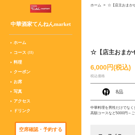
ホーム
☆【店主おまかせ
中華酒家てんねんmarket
ホーム
☆【店主おまかせ
コース
(11)
料理
6,000円
(税込)
クーポン
税込価格
お席
8品
写真
アクセス
中華料理を男性だけでなく
ドリンク
高額コースなど5000円
空席確認・予約する