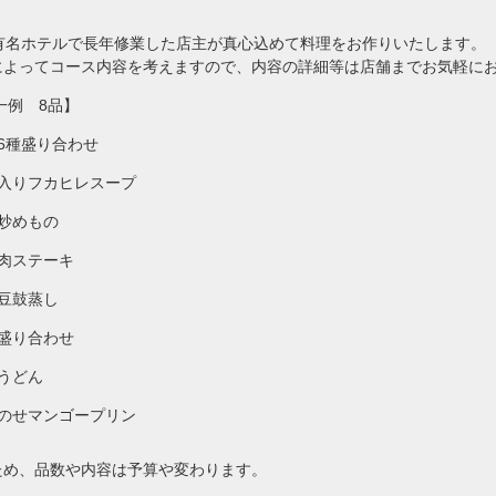
、有名ホテルで長年修業した店主が真心込めて料理をお作りいたします。
によってコース内容を考えますので、内容の詳細等は店舗までお気軽に
一例 8品】
6種盛り合わせ
ニ入りフカヒレスープ
炒めもの
肉ステーキ
豆鼓蒸し
盛り合わせ
うどん
ムのせマンゴープリン
ため、品数や内容は予算や変わります。