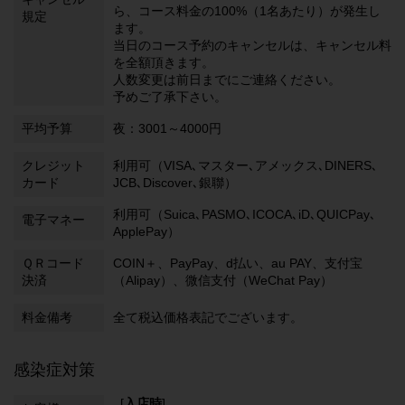
ら、コース料金の100%（1名あたり）が発生し
規定
ます。
当日のコース予約のキャンセルは、キャンセル料
を全額頂きます。
人数変更は前日までにご連絡ください。
予めご了承下さい。
平均予算
夜：3001～4000円
クレジット
利用可（VISA､マスター､アメックス､DINERS､
カード
JCB､Discover､銀聯）
利用可（Suica､PASMO､ICOCA､iD､QUICPay､
電子マネー
ApplePay）
ＱＲコード
COIN＋、PayPay、d払い、au PAY、支付宝
決済
（Alipay）、微信支付（WeChat Pay）
料金備考
全て税込価格表記でございます。
感染症対策
[
入店時
]