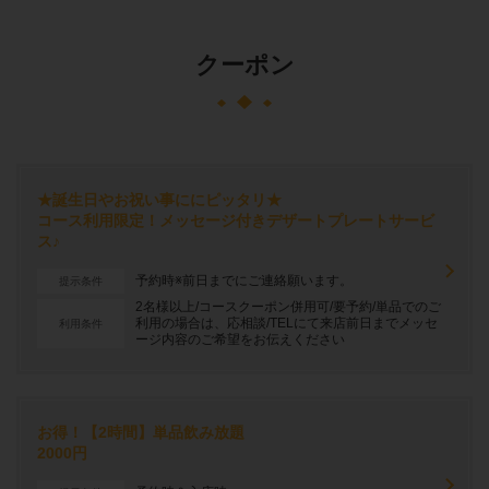
クーポン
★誕生日やお祝い事ににピッタリ★
コース利用限定！メッセージ付きデザートプレートサービ
ス♪
予約時※前日までにご連絡願います。
提示条件
2名様以上/コースクーポン併用可/要予約/単品でのご
利用の場合は、応相談/TELにて来店前日までメッセ
利用条件
ージ内容のご希望をお伝えください
お得！【2時間】単品飲み放題
2000円