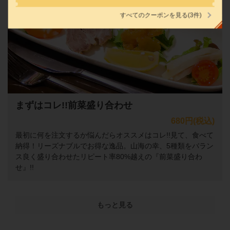
すべてのクーポンを見る
(3件)
閉じる
まずはコレ!!前菜盛り合わせ
680円
(税込)
最初に何を注文するか悩んだらオススメはコレ!!見て、食べて
納得！リーズナブルでお得な逸品。山海の幸、5種類をバラン
ス良く盛り合わせたリピート率80%越えの『前菜盛り合わ
せ』!!
もっと見る