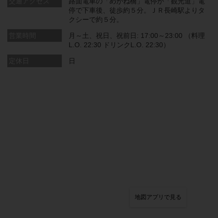
交通アクセス
路面電車の「めがね橋」電停か「観光道」電
停で下車後、徒歩約５分。ＪＲ長崎駅よりタ
クシーで約５分。
営業時間
月～土、祝日、祝前日: 17:00～23:00 （料理
L.O. 22:30 ドリンクL.O. 22:30）
定休日
日
地図アプリで見る