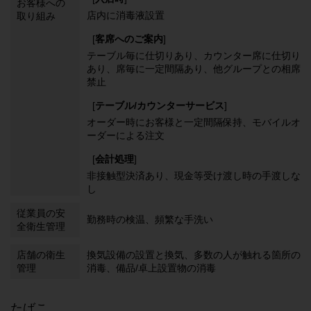
お客様への
店内に消毒液設置
取り組み
[
客席へのご案内
]
テーブル毎に仕切りあり
カウンター席に仕切り
あり
席毎に一定間隔あり
他グループとの相席
禁止
[
テーブル/カウンターサービス
]
オーダー時にお客様と一定間隔保持
モバイルオ
ーダーによる注文
[
会計処理
]
非接触型決済あり
現金等受け渡し時の手渡しな
し
従業員の安
勤務時の検温
頻繁な手洗い
全衛生管理
店舗の衛生
換気設備の設置と換気
多数の人が触れる箇所の
管理
消毒
備品/卓上設置物の消毒
たばこ