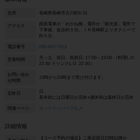
住所
長崎県長崎市古川町6-31
路面電車の「めがね橋」電停か「観光道」電停で
アクセス
下車後、徒歩約５分。ＪＲ長崎駅よりタクシーで
約５分。
電話番号
095-807-7021
月～土、祝日、祝前日: 17:00～23:00 （料理L.O.
営業時間
22:30 ドリンクL.O. 22:30）
お問い合わ
13時から23時まで受け付けます。
せ時間
日
定休日
基本的には日曜日が店休※連休時は最終日が店休
関連ページ
ホットペッパーグルメ
詳細情報
【コース予約の場合】ご来店前日22時以降か
キャンセル