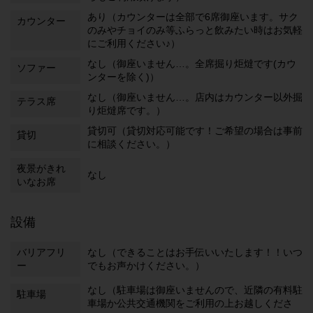
あり（カウンターは全部で6席御座います。サク
カウンター
のみやチョイのみ等ふらっと飲みたい時はお気軽
にご利用ください♪）
なし（御座いません…。全席掘り炬燵です(カウ
ソファー
ンターを除く)）
なし（御座いません…。店内はカウンター以外掘
テラス席
り炬燵席です。）
貸切可（貸切対応可能です！ご希望の場合は事前
貸切
に相談ください。）
夜景がきれ
なし
いなお席
設備
バリアフリ
なし（できることはお手伝いいたします！！いつ
ー
でもお声かけください。）
なし（駐車場は御座いませんので、近隣の有料駐
駐車場
車場か公共交通機関をご利用の上お越しくださ