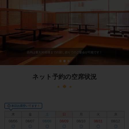
店内は最大30名様までの貸し切りでのご宴会が可能です！
ネット予約の空席状況
◎
本日お席空いてます！
木
金
土
日
月
火
水
08/06
08/07
08/08
08/09
08/10
08/11
08/12
◎
◎
◎
◎
◎
◎
◎