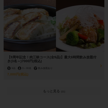
【9周年記念！肉三昧コース(全9品)】最大6時間飲み放題付
き(3名～)7000円(税込)
9品
3
～
30名
飲み放題あり
7,000円
(税込)
もっと見る
(11)