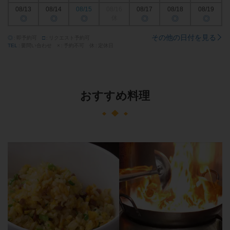
08/13
08/14
08/15
08/16
08/17
08/18
08/19
◎
◎
◎
休
◎
◎
◎
その他の日付を見る
◎
即予約可
□
リクエスト予約可
TEL
要問い合わせ
×
予約不可
休
定休日
おすすめ料理