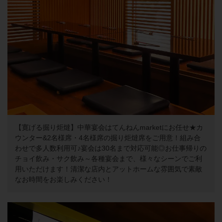
【寛げる掘り炬燵】中華宴会はてんねんmarketにお任せ★カ
ウンター&2名様席・4名様席の掘り炬燵席をご用意！組み合
わせで多人数利用可♪宴会は30名まで対応可能◎お仕事帰りの
チョイ飲み・サク飲み～各種宴会まで、様々なシーンでご利
用いただけます！清潔な店内とアットホームな雰囲気で素敵
なお時間をお楽しみください！