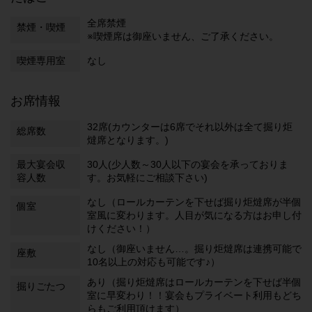
全席禁煙
禁煙・喫煙
※喫煙席は御座いません、ご了承ください。
喫煙専用室
なし
お席情報
32席(カウンターは6席でそれ以外は全て掘り炬
総席数
燵席となります。)
最大宴会収
30人(少人数～30人以下の宴会を承っておりま
容人数
す。お気軽にご相談下さい)
なし（ロールカーテンを下せば掘り炬燵席が半個
個室
室風に変わります。人目が気になる方はお申し付
けください！）
なし（御座いません…。掘り炬燵席は連携可能で
座敷
10名以上の対応も可能です♪）
あり（掘り炬燵席はロールカーテンを下せば半個
掘りごたつ
室に早変わり！！宴会もプライベート利用もどち
らもご利用頂けます）